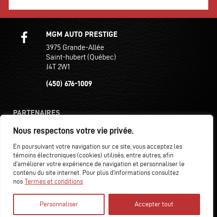
MGM AUTO PRESTIGE
3975 Grande-Allée
Saint-hubert (Québec)
J4T 2W1
(450) 676-1009
PARTENAIRES
Nous respectons votre vie privée.
En poursuivant votre navigation sur ce site, vous acceptez les
témoins électroniques (cookies) utilisés, entre autres, afin
d’améliorer votre expérience de navigation et personnaliser le
contenu du site internet. Pour plus d’informations consultez
Termes et conditions
| © Tous droits réservés 2026
nos
Termes et conditions
Association des marchands de véhicules d'occasion du
Québec
AMVOQ ne se tient pas responsable du contenu, de
Personnaliser
Accepter tout
la publicité et des informations apparaissant sur ce site.