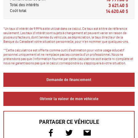
Total des intérêts
3 621.40 $
Coût total
14 620.40 $
*Un taux d’intérêt de 9.99 % a été utilisé dans ce calcul. Ce taux est à titre de référence
seulement. Les taux d’intérêt sont sujets à changement et peuvent varier en raison de
plusieurs facteurs, dont l’année du véhicule, sa dépréciation, le taux directeur de la
Banque du Canada et votre situation personnelle, pour n’en nommer que quelques-uns.
**Cette calculatrice est offerte comme outil d'estimation pour votre usage éducatif
personnel uniquement et ne remplace pas les conseils d'un professionnel. Nous ne
prétendons pas que l'information fournie par cette calculatrice soit exacte ni complète et
nous ne garantissons pas que le calcul correspondra ou s’appliquera à votre situation.
Demande de financement
Obtenir la valeur de mon véhicule
PARTAGER CE VÉHICULE