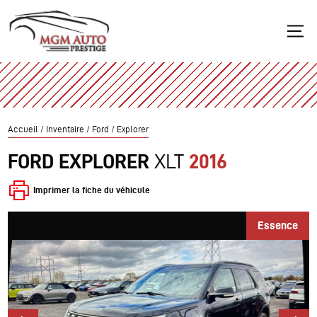
Accueil
/
Inventaire
/
Ford
/
Explorer
FORD
EXPLORER
XLT
2016
Imprimer la fiche du véhicule
Essence